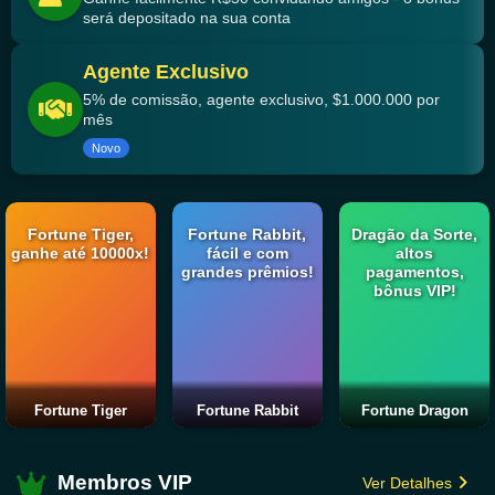
será depositado na sua conta
Agente Exclusivo
5% de comissão, agente exclusivo, $1.000.000 por
mês
Novo
Fortune Tiger,
Fortune Rabbit,
Dragão da Sorte,
ganhe até 10000x!
fácil e com
altos
grandes prêmios!
pagamentos,
bônus VIP!
Fortune Tiger
Fortune Rabbit
Fortune Dragon
Membros VIP
Ver Detalhes