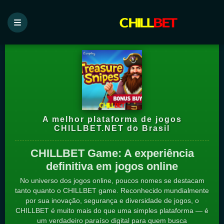
A melhor plataforma de jogos
CHILLBET.NET do Brasil
CHILLBET Game: A experiência
definitiva em jogos online
No universo dos jogos online, poucos nomes se destacam
tanto quanto o CHILLBET game. Reconhecido mundialmente
por sua inovação, segurança e diversidade de jogos, o
CHILLBET é muito mais do que uma simples plataforma — é
um verdadeiro paraíso digital para quem busca