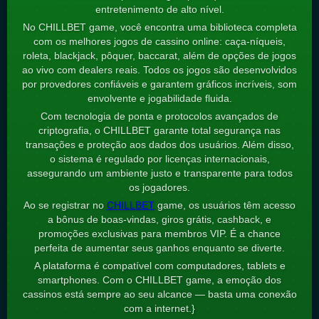
entretenimento de alto nível.
No CHILLBET game, você encontra uma biblioteca completa
com os melhores jogos de cassino online: caça-níqueis,
roleta, blackjack, pôquer, baccarat, além de opções de jogos
ao vivo com dealers reais. Todos os jogos são desenvolvidos
por provedores confiáveis e garantem gráficos incríveis, som
envolvente e jogabilidade fluida.
Com tecnologia de ponta e protocolos avançados de
criptografia, o CHILLBET garante total segurança nas
transações e proteção aos dados dos usuários. Além disso,
o sistema é regulado por licenças internacionais,
assegurando um ambiente justo e transparente para todos
os jogadores.
Ao se registrar no
CHILLBET
game, os usuários têm acesso
a bônus de boas-vindas, giros grátis, cashback, e
promoções exclusivas para membros VIP. É a chance
perfeita de aumentar seus ganhos enquanto se diverte.
A plataforma é compatível com computadores, tablets e
smartphones. Com o CHILLBET game, a emoção dos
cassinos está sempre ao seu alcance — basta uma conexão
com a internet.}